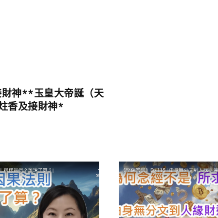
接財神**玉皇大帝誕（天
炷香及接財神*