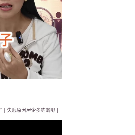
 | 失眠原因屋企多咗啲嘢 |