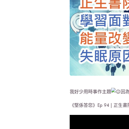
我好少用時事作主題
因
《堅係答您》Ep 94 | 正