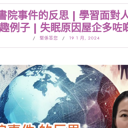
正生書院事件的反思 | 學習面對
趣例子 | 失眠原因屋企多咗啲
/
堅係答您
/
19 1 月, 2024