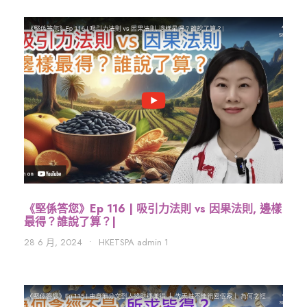
《堅係答您》Ep 116 | 吸引力法則 vs 因果法則, 邊樣
最得？誰說了算？|
28 6 月, 2024
•
HKETSPA admin 1