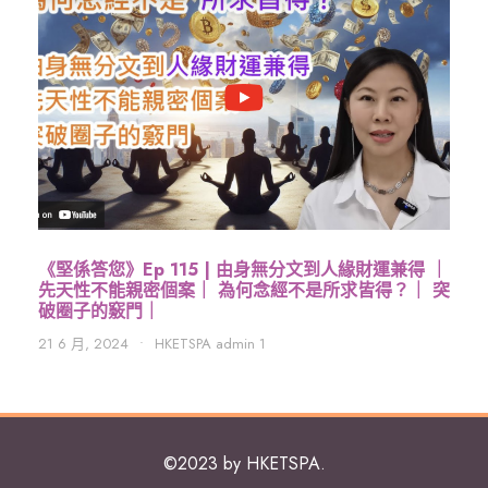
《堅係答您》Ep 115 | 由身無分文到人緣財運兼得 ｜
先天性不能親密個案｜ 為何念經不是所求皆得？｜ 突
破圈子的竅門｜
21 6 月, 2024
•
HKETSPA admin 1
©2023 by HKETSPA.