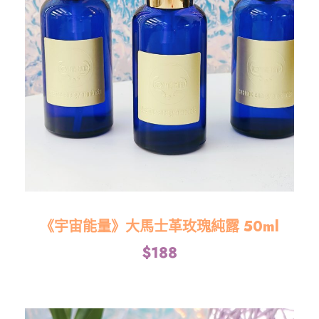
《宇宙能量》大馬士革玫瑰純露 50ml
$
188