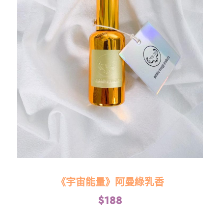
《宇宙能量》阿曼綠乳香
$
188