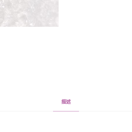
小
讀
本
）
隨
喜
供
請
數
量
描述