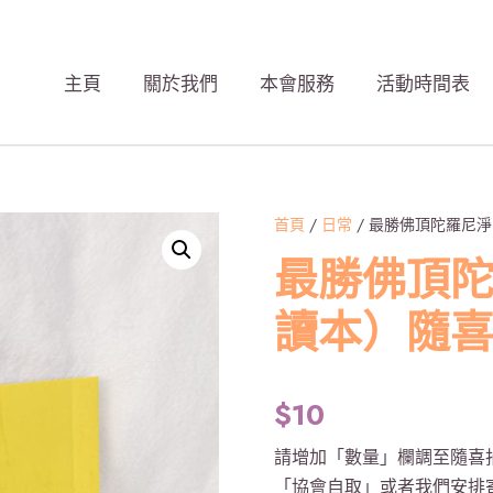
主頁
關於我們
本會服務
活動時間表
首頁
/
日常
/ 最勝佛頂陀羅尼
最勝佛頂
讀本）隨
$
10
請增加「數量」欄調至隨喜捐
「協會自取」或者我們安排