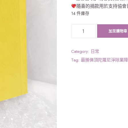
隨喜的捐款用於支持協會
14 件庫存
最
加至購物車
勝
佛
頂
Category:
日常
陀
Tag:
最勝佛頂陀羅尼淨除業障
羅
尼
淨
除
業
障
經
（