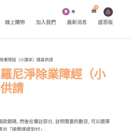
0
繁
簡
線上購物
加入我們
最新消息
感恩版
淨除業障經（小讀本）隨喜供請
陀羅尼淨除業障經（小
喜供請
款銀碼, 然後在備註部分, 註明需要的數目, 可以選擇
寄出「順豐速遞到付」.