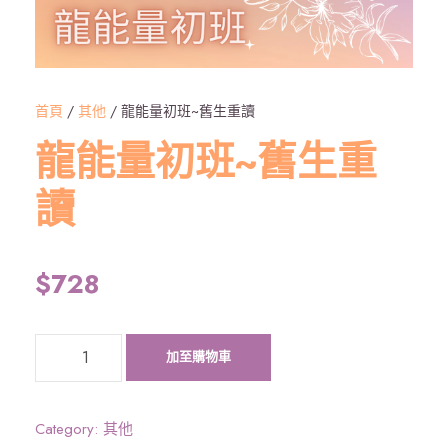
首頁
/
其他
/ 龍能量初班~舊生重讀
龍能量初班~舊生重
讀
$
728
龍
加至購物車
能
量
初
Category:
其他