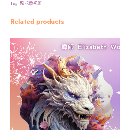
班
Tag:
龍能量初班
~
舊
Related products
生
重
讀
數
量