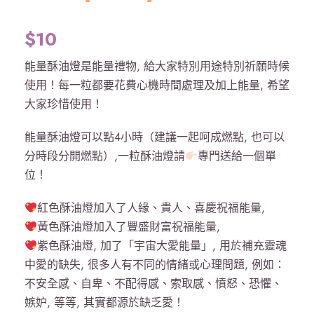
$
10
能量酥油燈是能量禮物, 給大家特別用途特別祈願時候
使用！每一粒都要花費心機時間處理及加上能量, 希望
大家珍惜使用！
能量酥油燈可以點4小時（建議一起呵成燃點, 也可以
分時段分開燃點）,一粒酥油燈請
專門送給一個單
位！
紅色酥油燈加入了人緣、貴人、喜慶祝福能量,
黃色酥油燈加入了豐盛財富祝福能量,
紫色酥油燈, 加了「宇宙大愛能量」, 用於補充靈魂
中愛的缺失, 很多人有不同的情緒或心理問題, 例如：
不安全感、自卑、不配得感、索取感、憤怒、恐懼、
嫉妒, 等等, 其實都源於缺乏愛！