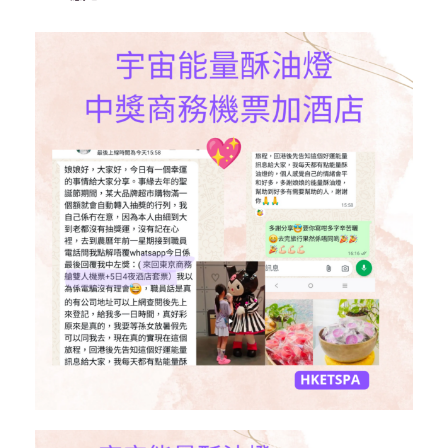
色
)
數
量