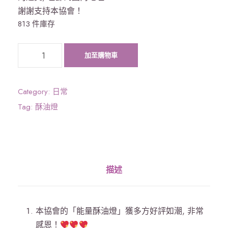
謝謝支持本協會！
813 件庫存
「
加至購物車
宇
宙
豐
Category:
日常
盛
Tag:
酥油燈
能
量
」
酥
描述
油
燈
(
本協會的「能量酥油燈」獲多方好評如潮, 非常
黃
感恩！