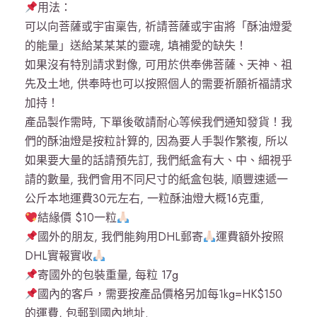
用法：
可以向菩薩或宇宙稟告, 祈請菩薩或宇宙將「酥油燈愛
的能量」送給某某某的靈魂, 填補愛的缺失！
如果沒有特別請求對像, 可用於供奉佛菩薩、天神、祖
先及土地, 供奉時也可以按照個人的需要祈願祈福請求
加持！
產品製作需時, 下單後敬請耐心等候我們通知發貨！我
們的酥油燈是按粒計算的, 因為要人手製作繁複, 所以
如果要大量的話請預先訂, 我們紙盒有大、中、細視乎
請的數量, 我們會用不同尺寸的紙盒包裝, 順豐速遞一
公斤本地運費30元左右, 一粒酥油燈大概16克重,
結緣價 $10一粒
國外的朋友, 我們能夠用DHL郵寄
運費額外按照
DHL實報實收
寄國外的包裝重量, 每粒 17g
國內的客戶，需要按產品價格另加每1kg=HK$150
的運費, 包郵到國內地址.