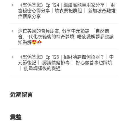
《堅係答您》Ep 124 | 繼續高能量用家分享｜ 財
富秘密心得分享｜燒衣祭祀群組｜ 新加坡奇難雜
症個案分享
這位美國的會員朋友, 分享中元節請 「自然佛
舍」 代化衣箱後的神奇夢境, 唔使識解夢都應該
知點解
《堅係答您》Ep 123 | 招財噴霧如何招財？｜中
元節後記｜ 認識情緒排毒｜ 好心做善事也踩坑
｜ 能量調頻後的機遇
近期留言
彙整