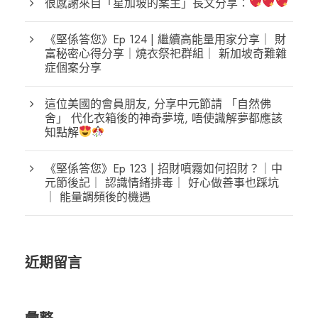
很感謝來自「星加坡的案主」長文分享：
《堅係答您》Ep 124 | 繼續高能量用家分享｜ 財
富秘密心得分享｜燒衣祭祀群組｜ 新加坡奇難雜
症個案分享
這位美國的會員朋友, 分享中元節請 「自然佛
舍」 代化衣箱後的神奇夢境, 唔使識解夢都應該
知點解
《堅係答您》Ep 123 | 招財噴霧如何招財？｜中
元節後記｜ 認識情緒排毒｜ 好心做善事也踩坑
｜ 能量調頻後的機遇
近期留言