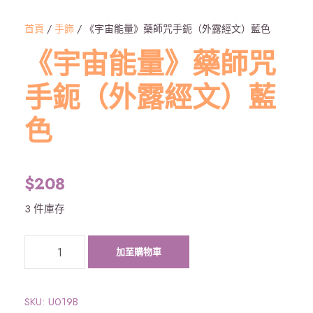
首頁
/
手飾
/ 《宇宙能量》藥師咒手鈪（外露經文）藍色
《宇宙能量》藥師咒
手鈪（外露經文）藍
色
$
208
3 件庫存
《
加至購物車
宇
宙
能
SKU:
U019B