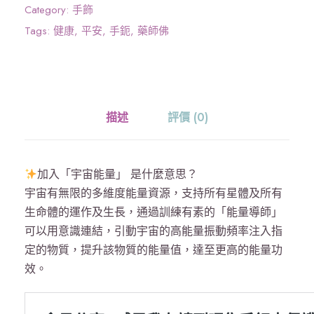
量
Category:
手飾
》
Tags:
健康
,
平安
,
手鈪
,
藥師佛
藥
師
咒
手
描述
評價 (0)
鈪
（
外
加入「宇宙能量」 是什麼意思？
露
宇宙有無限的多維度能量資源，支持所有星體及所有
經
生命體的運作及生長，通過訓練有素的「能量導師」
文
可以用意識連結，引動宇宙的高能量振動頻率注入指
）
定的物質，提升該物質的能量值，達至更高的能量功
藍
效。
色
數
量