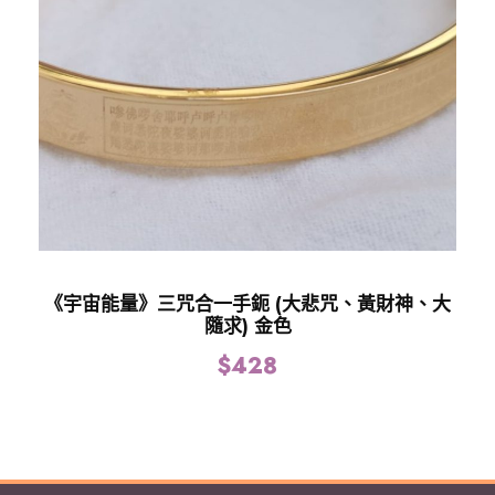
《宇宙能量》三咒合一手鈪 (大悲咒、黃財神、大
隨求) 金色
$
428