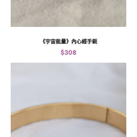
《宇宙能量》內心經手鈪
$
308