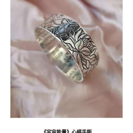
《宇宙能量》心經手鈪