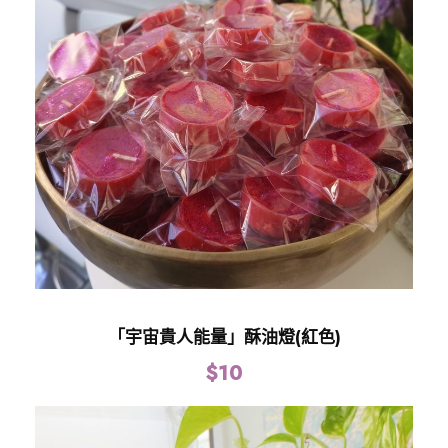
「宇宙貴人能量」酥油燈(紅色)
$
10