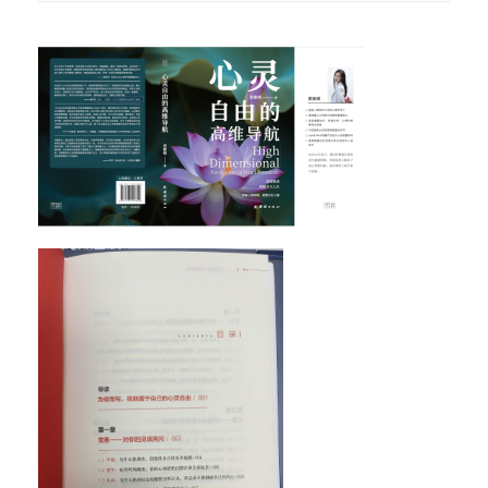
的
高
維
度
導
航
》
數
量