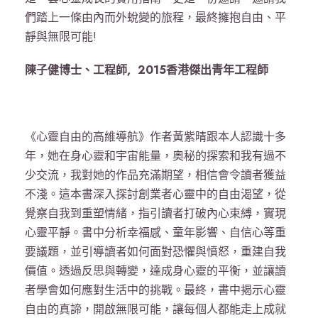
們踏上一條由內而外蛻變的旅程，最終擁抱自由、平
靜與無限可能!
陳子健博士、工程師, 2015香港傑出青年工程師
《心靈自由的高維導航》作者黃紫晴跟本人認識十多
年，她在身心靈和宇宙能量，奧秘的探索和我有過不
少交流，我對她的作品充滿期望，相信會令讀者獲益
不淺。這本書深入探討創業者心靈中的自由渴望，從
覺察自我到重塑情緒，指引讀者打破內心束縛，實現
心靈平靜。書中分析幸福感、童年影響、自信心等重
要議題，並引導讀者如何面對恐懼與憤怒，重建自我
價值。透過反思與轉變，達成身心靈的平衡，並讓讀
者學會如何應對生活中的挑戰。最終，書中揭示心靈
自由的真諦，開啟無限可能，讓每個人都能走上成就