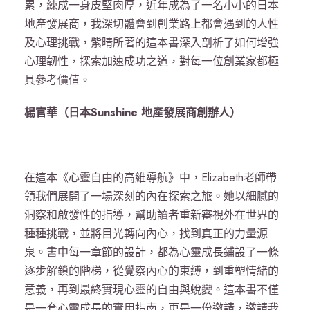
累，練成一身皮堅肉厚，近年成為了一名小小的日本
地產發展商，我深切體會到創業路上都會遇到的人性
及心理挑戰，紫晴所著的這本書深入剖析了如何增強
心理韌性，探索加速成功之道，對每一位創業家都極
具參考價值。
楊官華（日本Sunshine 地產發展商創辦人）
在這本《心靈自由的高維導航》中，Elizabeth老師帶
領我們展開了一場深刻的內在探索之旅。她以細膩的
洞察和啟發性的指導，幫助讀者重新審視外在世界的
種種挑戰，並將目光轉向內心，找到真正的力量源
泉。書中每一章節的設計，都為心靈成長鋪設了一條
逐步解鎖的階梯，從覺察內心的束縛，到重塑情緒的
意義，再到最終實現心靈的自由與蛻變。這本書不僅
是一套心靈成長的實用指南，更是一份邀請，邀請我