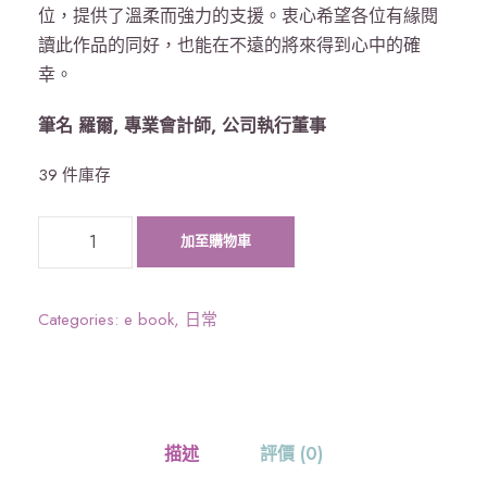
位，提供了溫柔而強力的支援。衷心希望各位有緣閱
讀此作品的同好，也能在不遠的將來得到心中的確
幸。
筆名 羅爾, 專業會計師, 公司執行董事
39 件庫存
黃
加至購物車
紫
晴
著
Categories:
e book
,
日常
《
心
靈
自
描述
評價 (0)
由