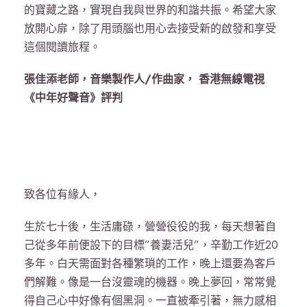
的寶藏之路，實現自我與世界的和諧共振。希望大家
放閞心扉，除了用頭腦也用心去接受新的啟發和享受
這個閱讀旅程。
張佳添老師，音樂製作人/作曲家， 香港無線電視
《中年好聲音》評判
致各位有緣人，
生於七十後，生活庸碌，營營役役的我，每天想著自
己從多年前便設下的目標”養妻活兒”，辛勤工作近20
多年。白天需面對各種繁瑣的工作，晚上還要為客戶
們解難。像是一台沒靈魂的機器。晚上夢回，常常覺
得自己心中好像有個黑洞。一直被牽引著，無力感相