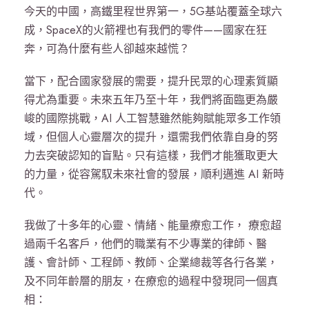
今天的中國，高鐵里程世界第一，5G基站覆蓋全球六
成，SpaceX的火箭裡也有我們的零件——國家在狂
奔，可為什麼有些人卻越來越慌？
當下，配合國家發展的需要，提升民眾的心理素質顯
得尤為重要。未來五年乃至十年，我們將面臨更為嚴
峻的國際挑戰，AI 人工智慧雖然能夠賦能眾多工作領
域，但個人心靈層次的提升，還需我們依靠自身的努
力去突破認知的盲點。只有這樣，我們才能獲取更大
的力量，從容駕馭未來社會的發展，順利邁進 AI 新時
代。
我做了十多年的心靈、情緒、能量療愈工作， 療愈超
過兩千名客戶，他們的職業有不少專業的律師、醫
護、會計師、工程師、教師、企業總裁等各行各業，
及不同年齡層的朋友，在療愈的過程中發現同一個真
相：