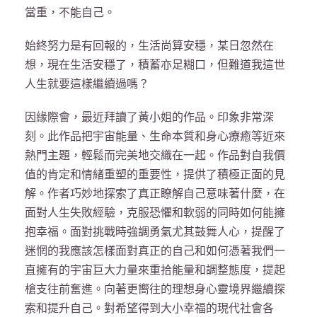
當重，不能自己。
始終努力是有回報的，生活尚算安穩，某日忽然在
想，現在生活安穩了，積蓄亦足糊口，但難道我這世
人生就要這樣繼續過嗎？
因緣際會，最近拜讀了黃小姐的作品。印象非常深
刻。此作品把宇宙能量、生命本質和身心療癒等近來
熱門主題，輕鬆而完美地交織在一起。作品對自我價
值的肯定和情緒重塑的重要性，提供了積極正面的見
解。作者巧妙地探索了真正瞭解自己意味著什麼，在
面對人生失敗經驗，克服恐懼和軟弱的同時如何能擁
抱幸福。面對挑戰時強調勇氣尤其鼓舞人心，提醒了
迷惘的我應該怎樣面對真正的自己和如何憑著我們一
直擁有的宇宙巨大力量來重拾能量和調整態度，提起
槍支往前奮進。向著更嚮往的理想身心靈境界繼續探
索和提升自己。對希望得到大小幸福的現代社會各