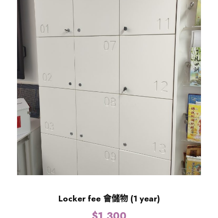
Locker fee 會儲物 (1 year)
$
1,300