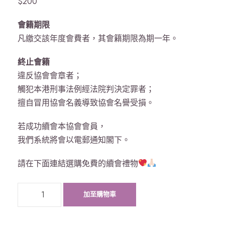
$200
會籍期限
凡繳交該年度會費者，其會籍期限為期一年。
終止會籍
違反協會會章者；
觸犯本港刑事法例經法院判決定罪者；
擅自冒用協會名義導致協會名譽受損。
若成功續會本協會會員，
我們系統將會以電郵通知閣下。
請在下面連結選購免費的續會禮物
會
加至購物車
員
續