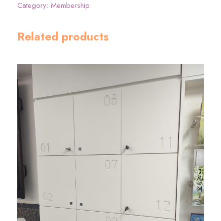
會
Category:
Membership
（
一
Related products
般
會
員
）
數
量