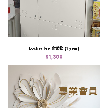
Locker fee 會儲物 (1 year)
$
1,300