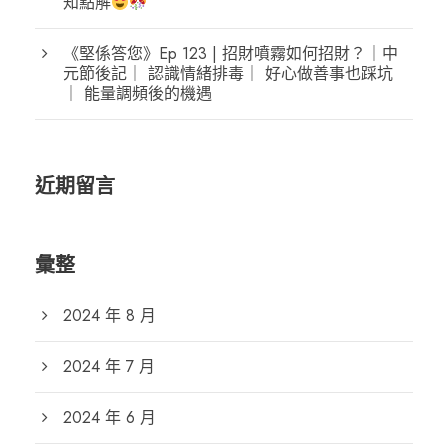
知點解
《堅係答您》Ep 123 | 招財噴霧如何招財？｜中
元節後記｜ 認識情緒排毒｜ 好心做善事也踩坑
｜ 能量調頻後的機遇
近期留言
彙整
2024 年 8 月
2024 年 7 月
2024 年 6 月