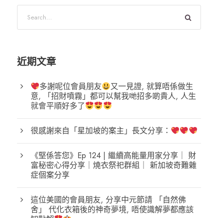
近期文章
多謝呢位會員朋友
又一見證, 就算唔係做生
意, 「招財噴霧」都可以幫我哋招多啲貴人, 人生
就會平順好多了
很感謝來自「星加坡的案主」長文分享：
《堅係答您》Ep 124 | 繼續高能量用家分享｜ 財
富秘密心得分享｜燒衣祭祀群組｜ 新加坡奇難雜
症個案分享
這位美國的會員朋友, 分享中元節請 「自然佛
舍」 代化衣箱後的神奇夢境, 唔使識解夢都應該