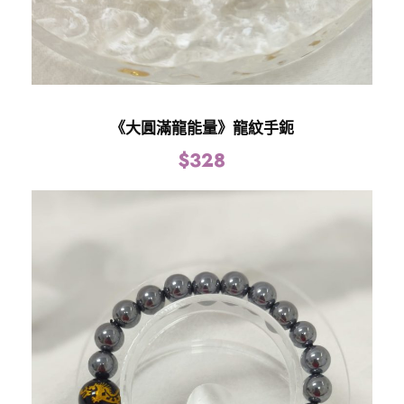
《大圓滿龍能量》龍紋手鈪
$
328