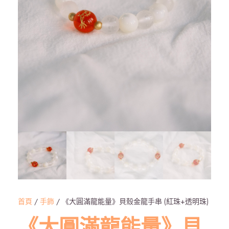
首頁
/
手飾
/ 《大圓滿龍能量》貝殼金龍手串 (紅珠+透明珠)
《大圓滿龍能量》貝