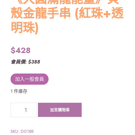
殼金龍手串 (紅珠+透
明珠)
$
428
會員價: $388
加入一般會員
1 件庫存
《
加至購物車
大
圓
滿
SKU:
D018R