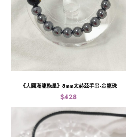
《大圓滿龍能量》8mm太赫茲手串-金龍珠
$
428