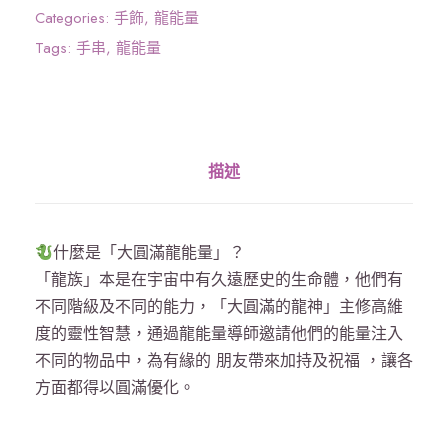
龍
Categories:
手飾
,
龍能量
能
Tags:
手串
,
龍能量
量
》
貝
殼
描述
金
龍
手
什麼是「大圓滿龍能量」？
串
「龍族」本是在宇宙中有久遠歷史的生命體，他們有
(
不同階級及不同的能力，「大圓滿的龍神」主修高維
紅
度的靈性智慧，通過龍能量導師邀請他們的能量注入
珠
不同的物品中，為有緣的 朋友帶來加持及祝福 ，讓各
+
方面都得以圓滿優化。
透
明
珠