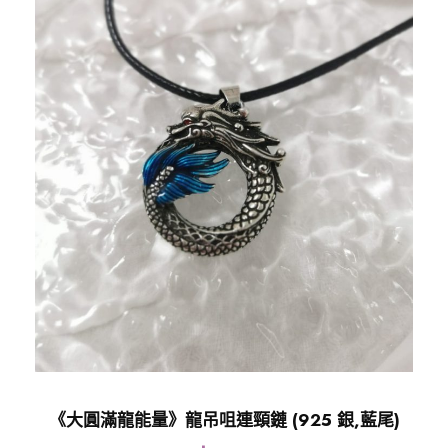
《大圓滿龍能量》龍吊咀連頸鏈 (925 銀,藍尾)