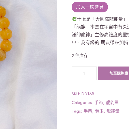
加入一般會員
什麼是「大圓滿龍能量」
「龍族」本是在宇宙中有久
滿的龍神」主修高維度的靈
中，為有緣的 朋友帶來加持
2 件庫存
《
加至購物車
大
圓
滿
SKU:
D016B
龍
Categories:
手飾
,
龍能量
能
Tags:
手串
,
黃玉
,
龍能量
量
》