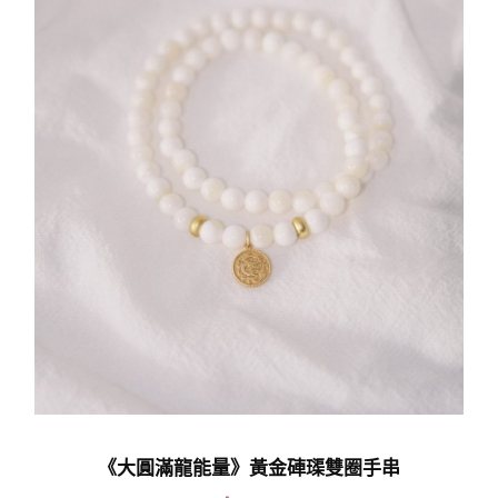
《大圓滿龍能量》黃金硨璖雙圈手串