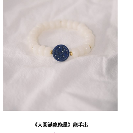
《大圓滿龍能量》龍手串