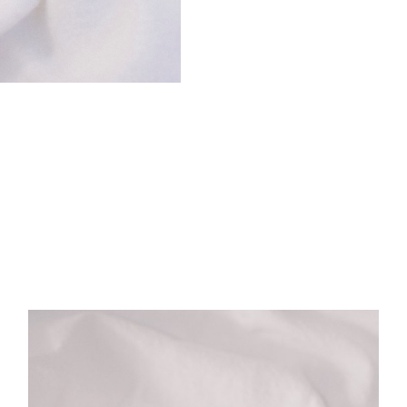
黃
玉
金
龍
手
串
(
藍
珠
)
數
量