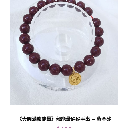
《大圓滿龍能量》龍能量硃砂手串 – 紫金砂