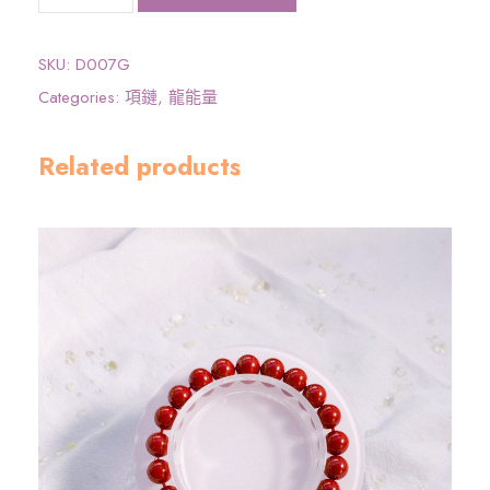
大
圓
滿
SKU:
D007G
龍
Categories:
項鏈
,
龍能量
能
量
Related products
》
龍
吊
咀
連
頸
鏈
-
金
色
數