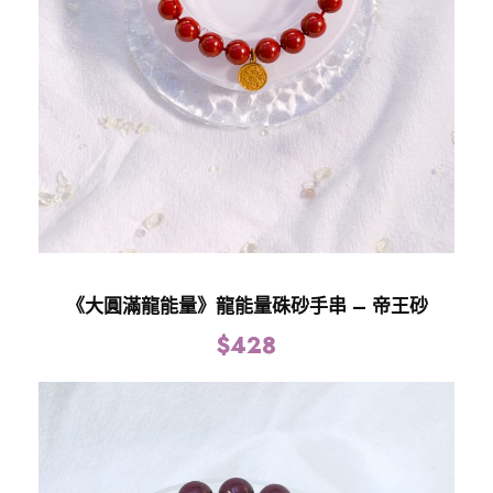
量
《大圓滿龍能量》龍能量硃砂手串 – 帝王砂
$
428