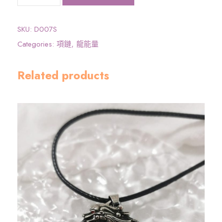
大
圓
滿
SKU:
D007S
龍
Categories:
項鏈
,
龍能量
能
量
Related products
》
龍
吊
咀
連
頸
鏈
-
銀
色
數