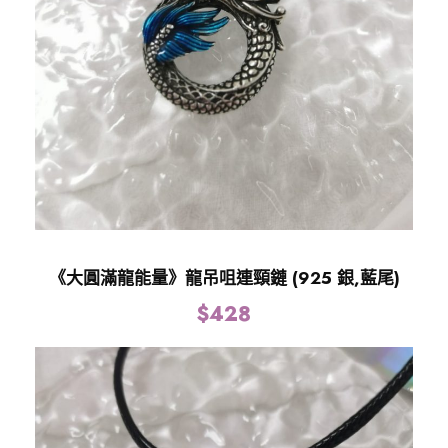
量
《大圓滿龍能量》龍吊咀連頸鏈 (925 銀,藍尾)
$
428