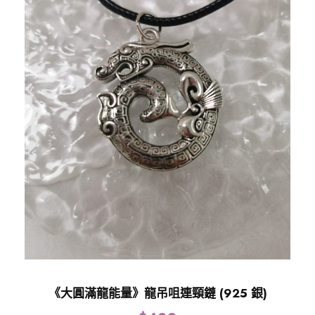
《大圓滿龍能量》龍吊咀連頸鏈 (925 銀)