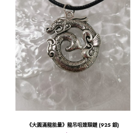
《大圓滿龍能量》龍吊咀連頸鏈 (925 銀)