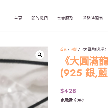
主頁
關於我們
本會服務
活動時間表
首頁
/
項鏈
/ 《大圓滿龍能量》龍
《大圓滿
(925 銀,
$
428
會員價: $388