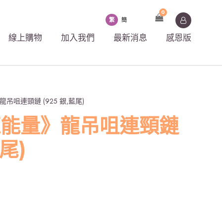
0
繁
簡
線上購物
加入我們
最新消息
感恩版
吊咀連頸鏈 (925 銀,藍尾)
龍能量》龍吊咀連頸鏈
藍尾)