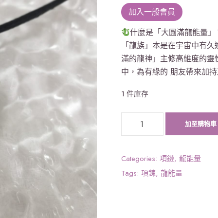
加入一般會員
什麼是「大圓滿龍能量」
「龍族」本是在宇宙中有久
滿的龍神」主修高維度的靈
中，為有緣的 朋友帶來加持
1 件庫存
《
加至購物車
大
圓
滿
Categories:
項鏈
,
龍能量
龍
Tags:
項鍊
,
龍能量
能
量
》