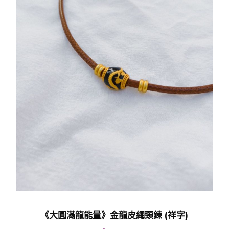
《大圓滿龍能量》金龍皮繩頸鍊 (祥字)