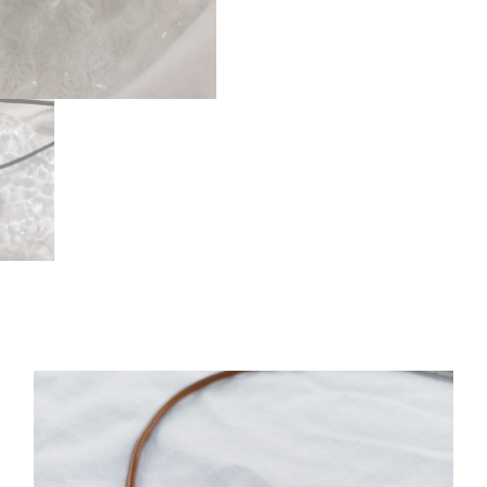
龍
吊
咀
連
頸
鏈
(
9
2
5
銀
,
藍
尾
)
數
量