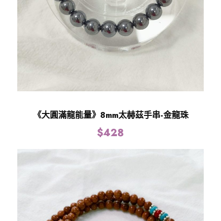
《大圓滿龍能量》8mm太赫茲手串-金龍珠
$
428