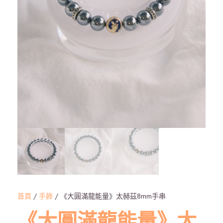
首頁
/
手飾
/ 《大圓滿龍能量》太赫茲8mm手串
《大圓滿龍能量》太