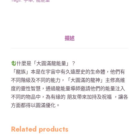
Tags:
手串
,
龍能量
量
》
太
赫
描述
茲
8
m
什麼是「大圓滿龍能量」？
m
「龍族」本是在宇宙中有久遠歷史的生命體，他們有
手
不同階級及不同的能力，「大圓滿的龍神」主修高維
串
度的靈性智慧，通過龍能量導師邀請他們的能量注入
數
不同的物品中，為有緣的 朋友帶來加持及祝福 ，讓各
量
方面都得以圓滿優化。
Related products