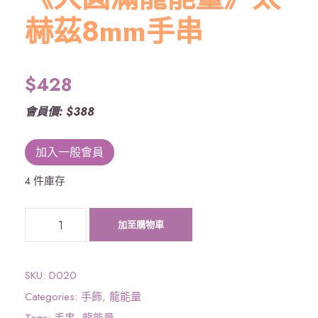
赫茲8mm手串
$
428
會員價: $388
加入一般會員
4 件庫存
《
加至購物車
大
圓
滿
SKU:
D020
龍
Categories:
手飾
,
龍能量
能