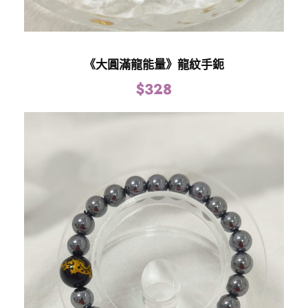
《大圓滿龍能量》龍紋手鈪
$
328