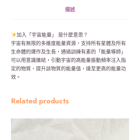
大
描述
明
咒
紫
加入「宇宙能量」 是什麼意思？
水
宇宙有無限的多維度能量資源，支持所有星體及所有
晶
生命體的運作及生長，通過訓練有素的「能量導師」
手
可以用意識連結，引動宇宙的高能量振動頻率注入指
串
定的物質，提升該物質的能量值，達至更高的能量功
6
效。
m
m
數
Related products
量