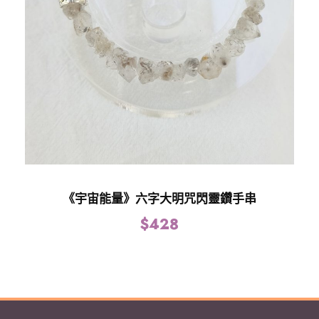
《宇宙能量》六字大明咒閃靈鑽手串
$
428