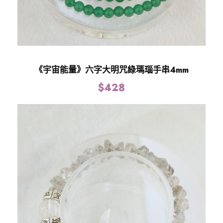
《宇宙能量》六字大明咒綠瑪瑙手串4mm
$
428