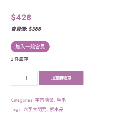
$
428
會員價: $388
加入一般會員
2 件庫存
《
加至購物車
宇
宙
能
Categories:
宇宙能量
,
手串
量
Tags:
六字大明咒
,
紫水晶
》
六
字