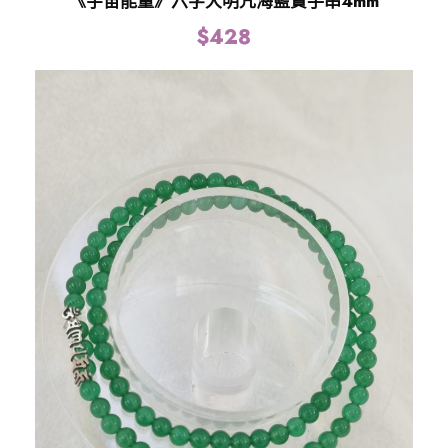
《宇宙能量》六字大明咒海藍寶手串4mm
$
428