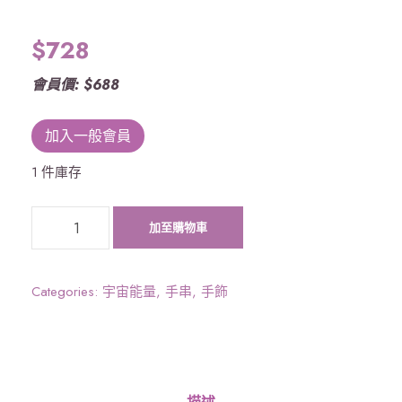
$
728
會員價: $688
加入一般會員
1 件庫存
《
加至購物車
宇
宙
能
Categories:
宇宙能量
,
手串
,
手飾
量
》
六
字