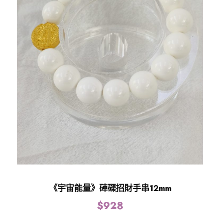
《宇宙能量》硨磲招財手串12mm
$
928