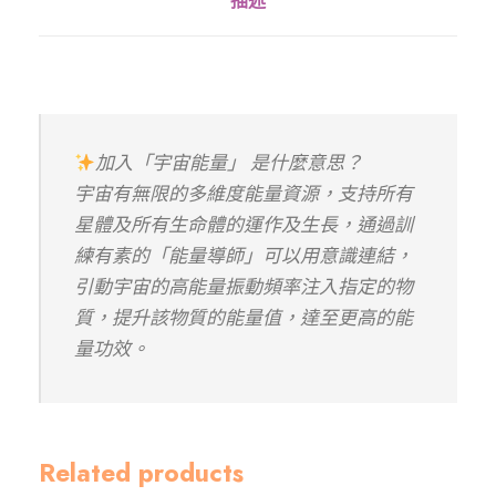
描述
大
明
咒
金
珠
手
加入「宇宙能量」 是什麼意思？
串
宇宙有無限的多維度能量資源，支持所有
6
星體及所有生命體的運作及生長，通過訓
m
練有素的「能量導師」可以用意識連結，
m
引動宇宙的高能量振動頻率注入指定的物
數
質，提升該物質的能量值，達至更高的能
量
量功效。
Related products