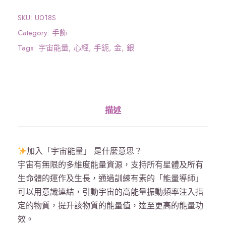
宙
能
SKU:
U018S
量
Category:
手飾
》
Tags:
宇宙能量
,
心經
,
手鈪
,
金
,
銀
心
經
手
鈪
描述
（
外
露
加入「宇宙能量」 是什麼意思？
經
宇宙有無限的多維度能量資源，支持所有星體及所有
文
生命體的運作及生長，通過訓練有素的「能量導師」
）
可以用意識連結，引動宇宙的高能量振動頻率注入指
銀
定的物質，提升該物質的能量值，達至更高的能量功
色
效。
數