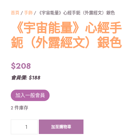
首頁
/
手飾
/ 《宇宙能量》心經手鈪（外露經文）銀色
《宇宙能量》心經手
鈪（外露經文）銀色
$
208
會員價: $188
加入一般會員
2 件庫存
《
加至購物車
宇