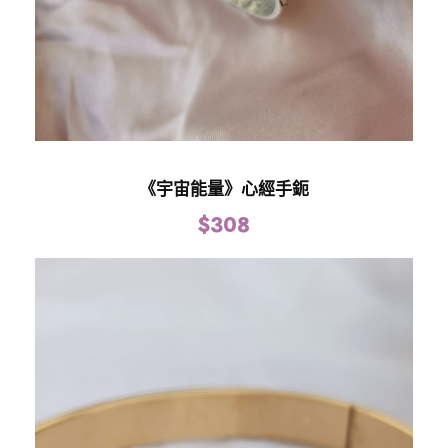
《宇宙能量》心經手鈪
$
308