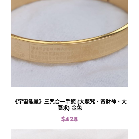
《宇宙能量》三咒合一手鈪 (大悲咒、黃財神、大
隨求) 金色
$
428