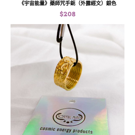
《宇宙能量》藥師咒手鈪（外露經文）銀色
$
208