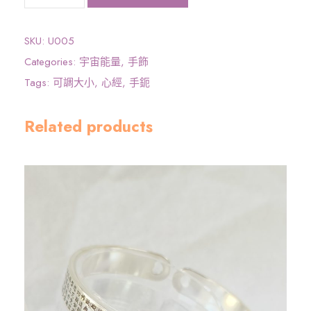
宇
宙
能
SKU:
U005
量
Categories:
宇宙能量
,
手飾
》
Tags:
可調大小
,
心經
,
手鈪
心
經
Related products
手
鈪
(
內
藏
經
文
)
數
量