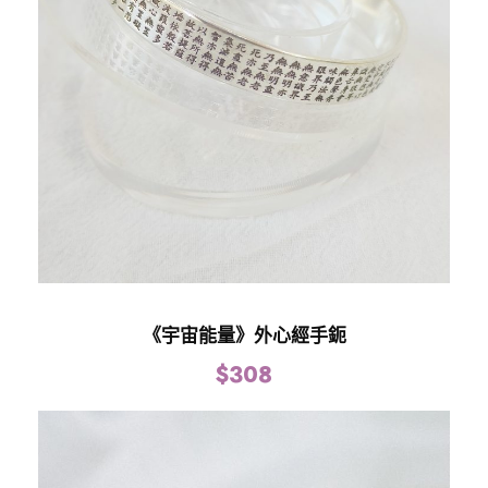
《宇宙能量》外心經手鈪
$
308