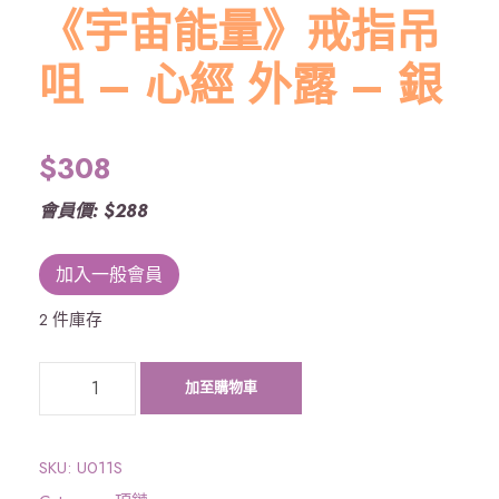
《宇宙能量》戒指吊
咀 – 心經 外露 – 銀
$
308
會員價: $288
加入一般會員
2 件庫存
《
加至購物車
宇
宙
能
SKU:
U011S
量