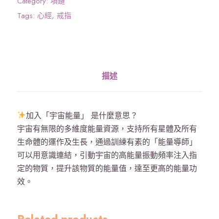
Category:
項鏈
》
Tags:
心經
,
戒指
戒
指
吊
咀
描述
-
心
經
加入「宇宙能量」 是什麼意思？
外
宇宙有無限的多維度能量資源，支持所有星體及所有
露
生命體的運作及生長，通過訓練有素的「能量導師」
-
可以用意識連結，引動宇宙的高能量振動頻率注入指
銀
定的物質，提升該物質的能量值，達至更高的能量功
數
效。
量
Related products