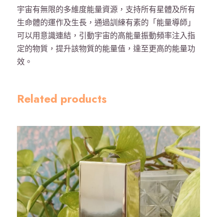
宇宙有無限的多維度能量資源，支持所有星體及所有
花
生命體的運作及生長，通過訓練有素的「能量導師」
)
可以用意識連結，引動宇宙的高能量振動頻率注入指
數
定的物質，提升該物質的能量值，達至更高的能量功
量
效。
Related products