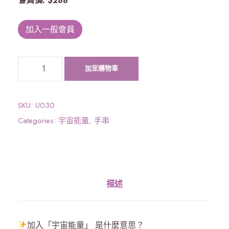
會員價: $288
加入一般會員
《
加至購物車
宇
宙
能
SKU:
U030
量
Categories:
宇宙能量
,
手串
》
菩
提
籽
描述
手
串
(
加入「宇宙能量」 是什麼意思？
蓮