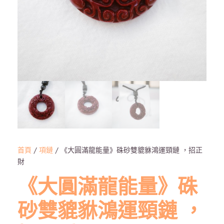
首頁
/
項鏈
/ 《大圓滿龍能量》硃砂雙貔貅鴻運頸鏈 ，招正
財
《大圓滿龍能量》硃
砂雙貔貅鴻運頸鏈 ，