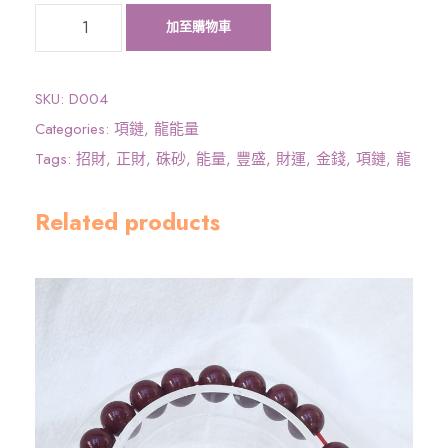
《
加至購物車
大
圓
滿
SKU:
D004
龍
Categories:
項鏈
,
龍能量
能
Tags:
招財
,
正財
,
硃砂
,
能量
,
豐盛
,
財運
,
金錢
,
項鏈
,
龍
量
》
Related products
硃
砂
雙
貔
貅
鴻
運
頸