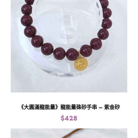
鏈
，
招
正
財
數
量
《大圓滿龍能量》龍能量硃砂手串 – 紫金砂
$
428