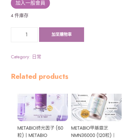
加入一般會員
4 件庫存
眼
加至購物車
視
明
~
Category:
日常
保
健
Related products
品
數
量