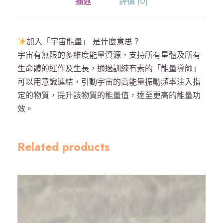
描述
評價 (0)
一
手
鈪
加入「宇宙能量」 是什麼意思？
(
宇宙有無限的多維度能量資源，支持所有星體及所有
大
生命體的運作及生長，通過訓練有素的「能量導師」
悲
可以用意識連結，引動宇宙的高能量振動頻率注入指
咒
定的物質，提升該物質的能量值，達至更高的能量功
、
效。
黃
財
神
Related products
、
大
隨
求
)
金