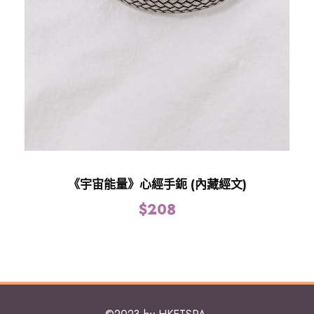
《宇宙能量》心經手鈪 (內藏經文)
$
208