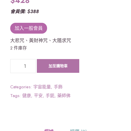
$
428
會員價: $388
加入一般會員
大悲咒、黃財神咒、大隨求咒
2 件庫存
《
加至購物車
宇
宙
能
Categories:
宇宙能量
,
手飾
量
Tags:
健康
,
平安
,
手鈪
,
藥師佛
》
三
咒
合