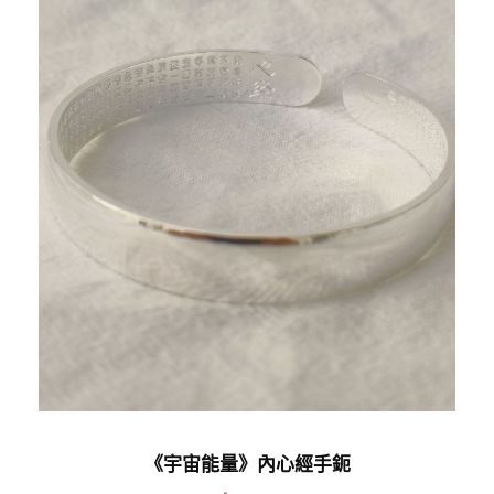
色
數
量
《宇宙能量》內心經手鈪