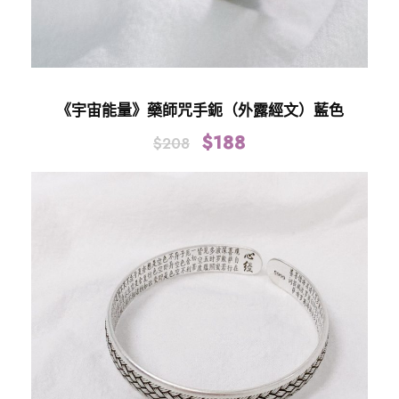
《宇宙能量》藥師咒手鈪（外露經文）藍色
$
188
$
208