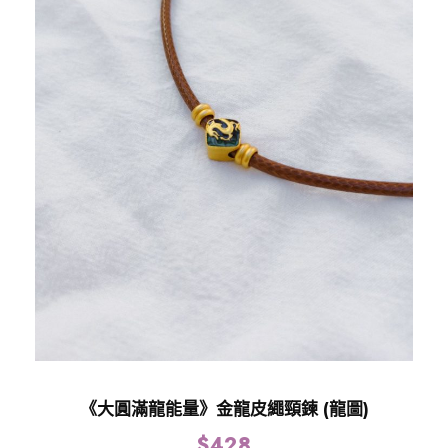
《大圓滿龍能量》金龍皮繩頸鍊 (龍圖)
$
428