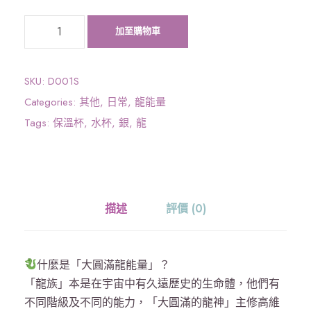
《
加至購物車
大
圓
滿
SKU:
D001S
龍
Categories:
其他
,
日常
,
龍能量
能
Tags:
保溫杯
,
水杯
,
銀
,
龍
量
》
杯
-
描述
評價 (0)
銀
離
子
什麼是「大圓滿龍能量」？
淨
「龍族」本是在宇宙中有久遠歷史的生命體，他們有
化
不同階級及不同的能力，「大圓滿的龍神」主修高維
，