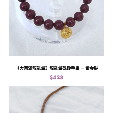
《大圓滿龍能量》龍能量硃砂手串 – 紫金砂
$
428