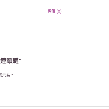
評價 (0)
連頸鏈”
標示為
*