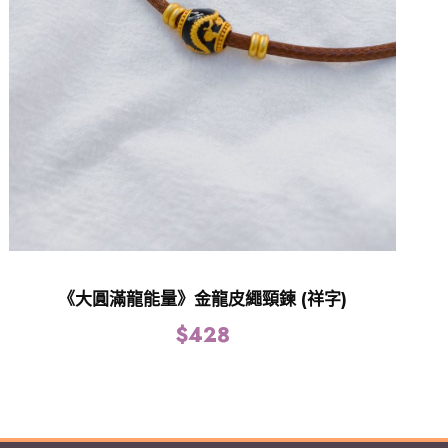
《大圓滿龍能量》金龍皮繩頸鍊 (祥字)
$
428