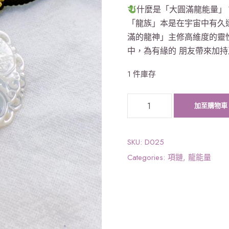
什麼是「大圓滿龍能量」
「龍族」本是在宇宙中有久
滿的龍神」主修高維度的靈
中，為有緣的 朋友帶來加持
1 件庫存
【
加至購物車
大
圓
滿
SKU:
D025
龍
Categories:
項鏈
,
龍能量
能
量
】
龍
吊