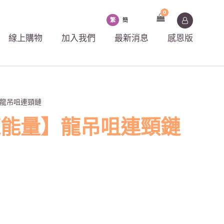
0
繁
簡
線上購物
加入我們
最新消息
感恩版
】龍吊咀連頸鏈
龍能量】龍吊咀連頸鏈