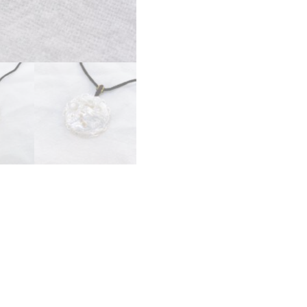
咀
連
頸
鏈
數
量