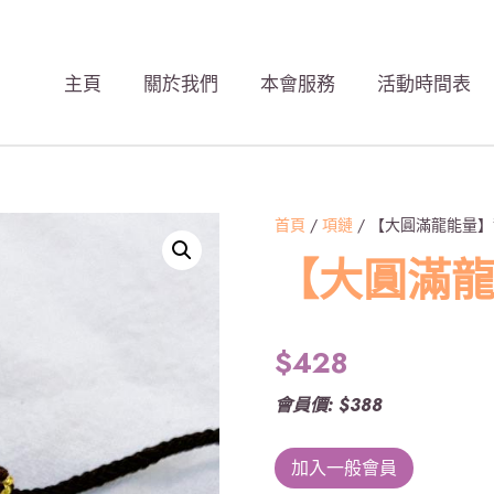
主頁
關於我們
本會服務
活動時間表
首頁
/
項鏈
/ 【大圓滿龍能量
【大圓滿
$
428
會員價: $388
加入一般會員