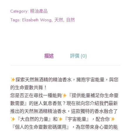
y
f
Category:
精油產品
u
Tags:
Elizabeth Wong
,
天然
,
自然
l
M
i
n
描述
評價 (0)
d
能
量
探索天然無酒精的精油香水，擁抱宇宙能量，與您
靈
的生命靈數共舞！
數
您是否正在尋找一種能夠
『提供能量補足你生命靈
精
數需要』的迷人氣息香氛？現在就向您介紹我們最新
油
推出的天然無酒精精油香水，這款獨特的香水融合了
香
『大自然的力量』和
『宇宙能量』，配合你
水
『個人的生命靈數密碼運用』，為您帶來身心靈的能
3