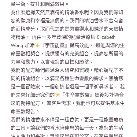
量平衡、提升和圓滿效果。
0
為什麼選擇天然無酒精的精油香水呢？因為我們深知
m
您的健康和幸福是無價的。我們的精油香水不含有害
l
的酒精成分，取而代之的是閃靈鑽水和純淨的天然植
+
物精油， 再由十多年資深的能量治療師 Elizabeth
生
Wong 加添
『宇宙能量』提高效能， 還能與您的生
命
命靈數相契合，提供獨有的完美組合，提高您所需的
靈
力量和動力，以實現您的目標和願望。
數
我們的配方師們經過深入研究和實踐，精心調配了不
報
同的精油組合，以滿足各種生命靈數的需求。無論您
告
是一個冒險家、一個創造者還是一個平衡尋求者， 我
數
們先會仔細研究你的
『生命靈數盤』然後設計適合
量
您的獨特配方， 如客戶需求，我們也可以提供基本生
命靈數報告。
我們的精油香水不僅是一種香氛，更是一種能量療癒
的工具。讓我們的香水陪伴您的每一天，為您的生活
注入活力和平衡。無論您是在辦公室、在家中還是在