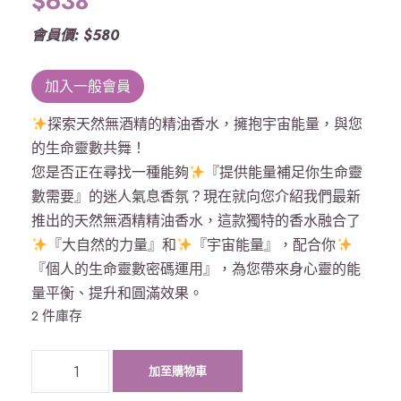
$
638
會員價: $580
加入一般會員
探索天然無酒精的精油香水，擁抱宇宙能量，與您
的生命靈數共舞！
您是否正在尋找一種能夠
『提供能量補足你生命靈
數需要』的迷人氣息香氛？現在就向您介紹我們最新
推出的天然無酒精精油香水，這款獨特的香水融合了
『大自然的力量』和
『宇宙能量』，配合你
『個人的生命靈數密碼運用』，為您帶來身心靈的能
量平衡、提升和圓滿效果。
2 件庫存
J
加至購物車
o