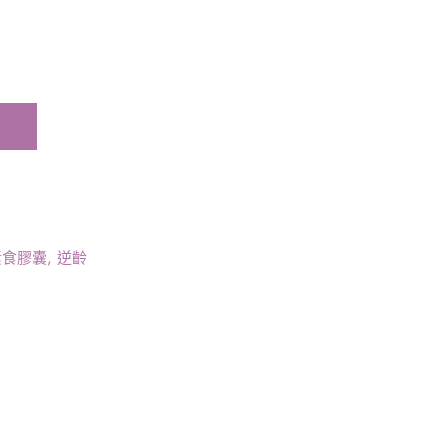
素食膠囊
,
逆齡