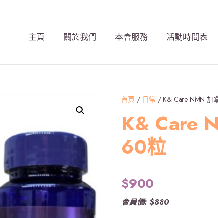
主頁
關於我們
本會服務
活動時間表
首頁
/
日常
/ K& Care NMN
K& Car
60粒
$
900
會員價: $880