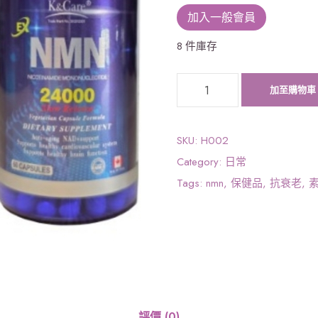
加入一般會員
8 件庫存
K
加至購物車
&
C
a
SKU:
H002
r
Category:
日常
e
Tags:
nmn
,
保健品
,
抗衰老
,
N
M
N
加
拿
大
製
評價 (0)