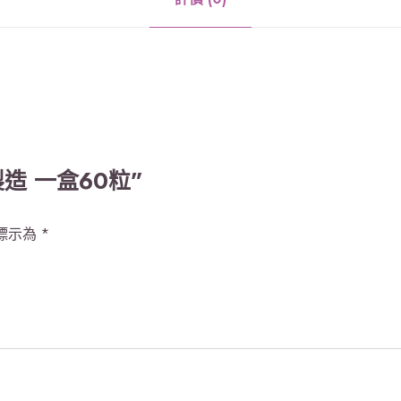
造
一
盒
6
0
粒
數
製造 一盒60粒”
量
標示為
*