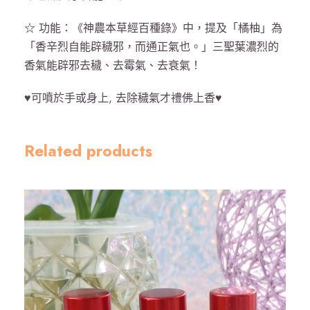
☆ 功能：《神農本草經百種錄》中，提及「橘柚」為
「香辛烈自能辟穢邪，而通正氣也。」三聖葉濃烈的
香氣能辟邪去穢、去霉氣、去衰氣！
♥可噴於手或身上, 去除穢氣才禮佛上香♥
Related products