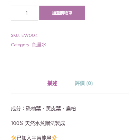
《
加至購物車
宇
宙
能
SKU:
EW004
量
Category:
能量水
》
三
聖
葉
描述
評價 (0)
水
數
量
成分：碌柚葉、黃皮葉、扁柏
100% 天然水蒸餾法製成
已加入宇宙能量